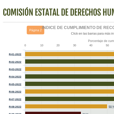
ÍNDICE DE CUMPLIMIENTO DE RE
Página 2
Click en las barras para más i
Porcentaje de cum
0
10
20
30
40
50
R-01-2022
R-02-2022
R-03-2022
R-04-2022
R-05-2022
R-06-2022
R-07-2022
50 
R-08-2022