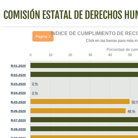
ÍNDICE DE CUMPLIMIENTO DE RE
Página 2
Click en las barras para más i
Porcentaje de cum
0
10
20
30
40
50
R-01-2020
R-02-2020
0 %
R-03-2020
R-04-2020
0 %
50 
R-05-2020
R-06-2020
48 %
R-07-2020
R-08-2020